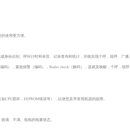
您的使用更方便。
可以完成身份识别、呼叫计时和录音、记录查询和统计，并能实现个呼、组呼、广
 ID（编码），紧急报警（编码），Radio check（解码），遥毙及唤醒，个呼，
CPU损坏，EEPROM错误等），以便您及早发现机器的故障。
、较满、不满、低电的电量状态。