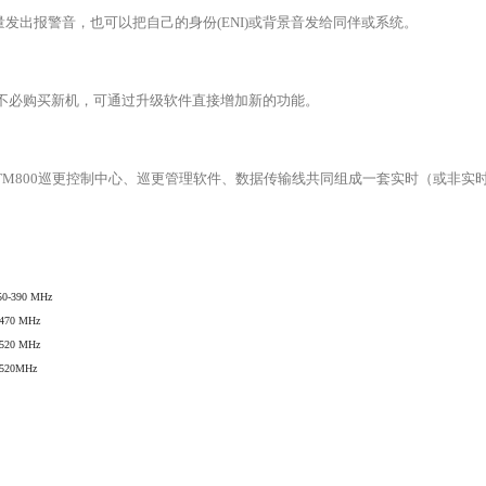
发出报警音，也可以把自己的身份(ENI)或背景音发给同伴或系统。
您不必购买新机，可通过升级软件直接增加新的功能。
-90、TM800巡更控制中心、巡更管理软件、数据传输线共同组成一套实时（或非
50-390 MHz
470 MHz
520 MHz
520MHz