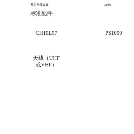
额定音频失真
≤10%
标准配件:
CH10L07
PS1009
天线（UHF
或VHF）