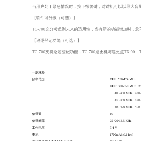
当用户处于紧急情况时，按下报警键，对讲机可以以最大音量
【软件可升级（可选）】
TC-700充分考虑到未来的适用性，当有新的功能增加时，
【巡逻登记功能（可选）】
TC-700支持巡逻登记功能，TC-700巡更机与巡更点TX
一般规格
频率范围
VHF: 136-174 MHz
UHF: 300-350 MHz 3
400-450 MHz 420-
440-490 MHz 470-
400-470 MHz 450-
信道数
16
信道间隔
25 /20/12.5 KHz
工作电压
7.4 V
电池
1700mAh (Li-ion)