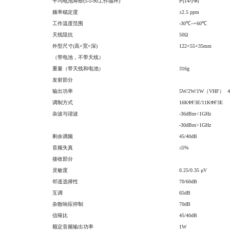
平均电池寿命(5-5-90工作循环)
约14小时
频率稳定度
±2.5 ppm
工作温度范围
-30℃~+60℃
天线阻抗
50Ω
外型尺寸(高×宽×深)
122×55×35mm
（带电池，不带天线）
重量（带天线和电池）
316g
发射部分
输出功率
5W/2W/1W（VHF） 
调制方式
16KΦF3E/11KΦF3E
杂波与谐波
-36dBm<1GHz
-30dBm>1GHz
剩余调频
45/40dB
音频失真
≤5%
接收部分
灵敏度
0.25/0.35 μV
邻道选择性
70/60dB
互调
65dB
杂散响应抑制
70dB
信噪比
45/40dB
额定音频输出功率
1W