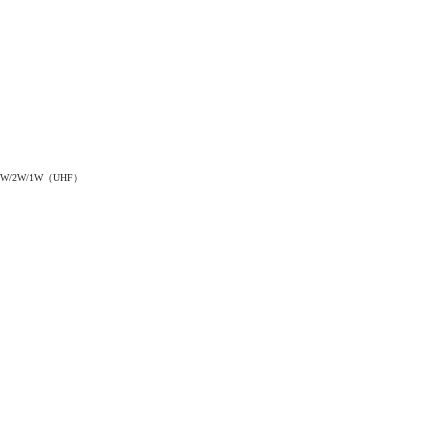
4W/2W/1W（UHF）