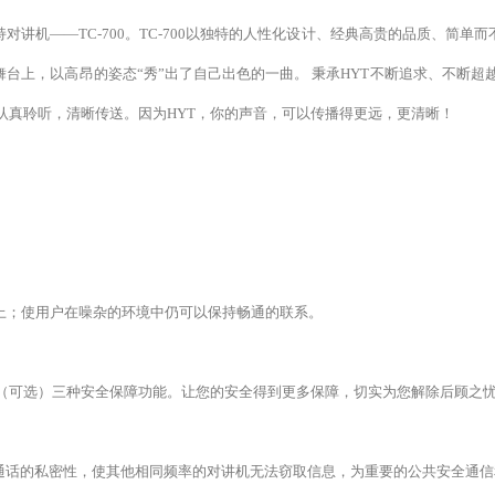
对讲机——TC-700。TC-700以独特的人性化设计、经典高贵的品质、简
上，以高昂的姿态“秀”出了自己出色的一曲。 秉承HYT不断追求、不断超越
认真聆听，清晰传送。因为HYT，你的声音，可以传播得更远，更清晰！
以上；使用户在噪杂的环境中仍可以保持畅通的联系。
倒放（可选）三种安全保障功能。让您的安全得到更多保障，切实为您解除后顾之
通话的私密性，使其他相同频率的对讲机无法窃取信息，为重要的公共安全通信