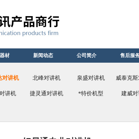
器材
新闻动态
公司简介
售后服
达对讲机
北峰对讲机
泉盛对讲机
威泰克斯
易通）
对讲机
捷灵通对讲机
*特价机型
建威对