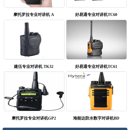
摩托罗拉专业对讲机 A
好易通专业对讲机TC60
建伍专业对讲机 TK32
好易通专业对讲机TC61
摩托罗拉专业对讲机GP2
海能达防水数字对讲机BD