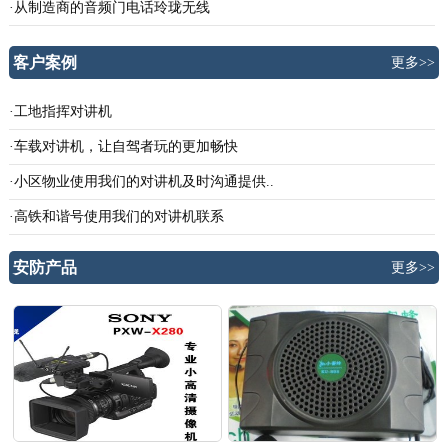
·从制造商的音频门电话玲珑无线
客户案例
更多>>
·工地指挥对讲机
·车载对讲机，让自驾者玩的更加畅快
·小区物业使用我们的对讲机及时沟通提供..
·高铁和谐号使用我们的对讲机联系
安防产品
更多>>